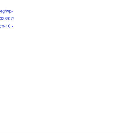
org/wp-
2023/07/
en-16.-