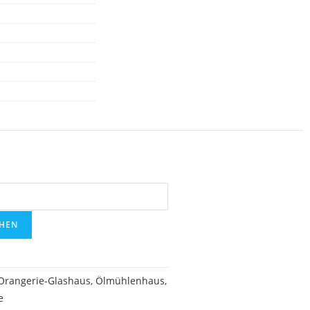
HEN
 Orangerie-Glashaus, Ölmühlenhaus,
e