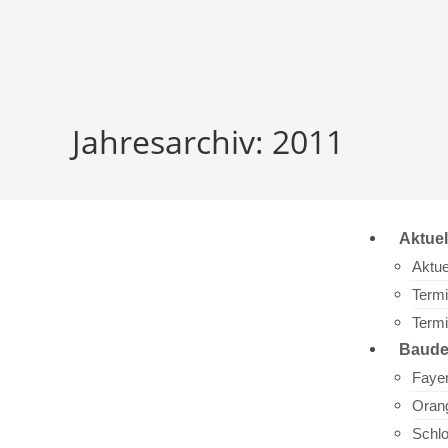
Jahresarchiv: 2011
Aktuel
Aktue
Term
Term
Baude
Faye
Oran
Schl