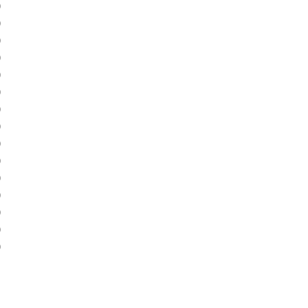
)
)
)
)
)
)
)
)
)
)
)
)
)
)
)