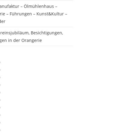
anufaktur – Ölmühlenhaus –
ie – Führungen – Kunst&Kultur –
der
reinsjubiläum, Besichtigungen,
gen in der Orangerie
)
)
)
)
)
)
)
)
)
)