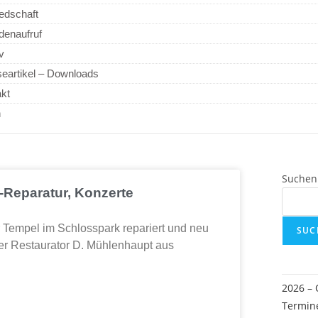
iedschaft
denaufruf
v
eartikel – Downloads
akt
n
Suchen
Reparatur, Konzerte
empel im Schlosspark repariert und neu
SUC
er Restaurator D. Mühlenhaupt aus
2026 –
Termin