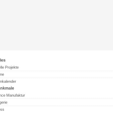
les
lle Projekte
ine
inkalender
nkmale
nce Manufaktur
gerie
oss