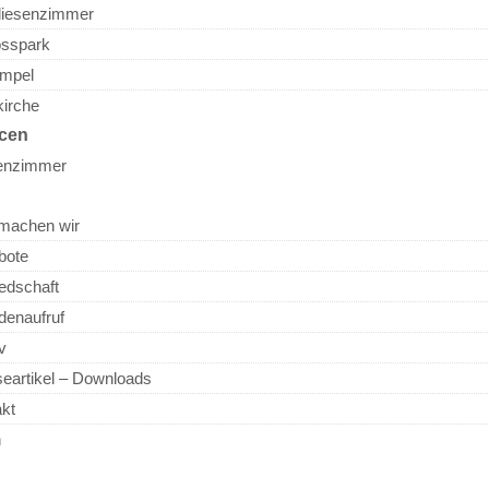
liesenzimmer
osspark
empel
kirche
cen
senzimmer
machen wir
bote
iedschaft
denaufruf
v
eartikel – Downloads
akt
n