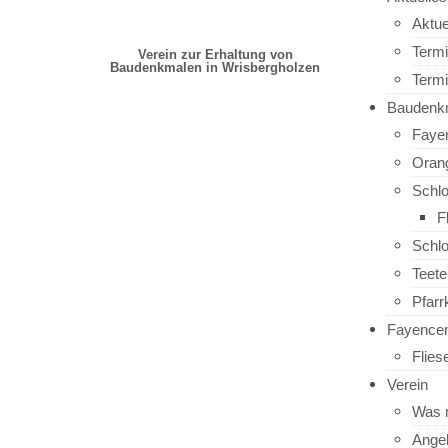
Aktue
Term
Verein zur Erhaltung von
Baudenkmalen in Wrisbergholzen
Term
Baudenk
Faye
Oran
Schl
F
Schl
Teet
Pfarr
Fayence
Flie
Verein
Was 
Ange