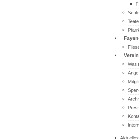
F
Schl
Teet
Pfarr
Fayen
Flie
Verein
Was 
Ange
Mitgl
Spen
Archi
Press
Kont
Inter
Aktuelles