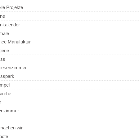
lle Projekte
ine
inkalender
male
nce Manufaktur
gerie
oss
liesenzimmer
osspark
empel
kirche
n
senzimmer
machen wir
bote