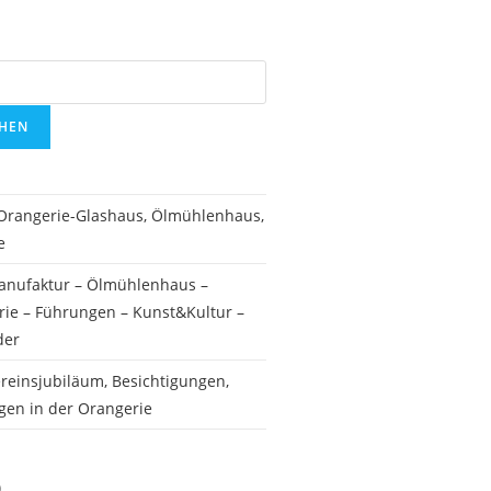
HEN
 Orangerie-Glashaus, Ölmühlenhaus,
e
anufaktur – Ölmühlenhaus –
ie – Führungen – Kunst&Kultur –
der
reinsjubiläum, Besichtigungen,
gen in der Orangerie
)