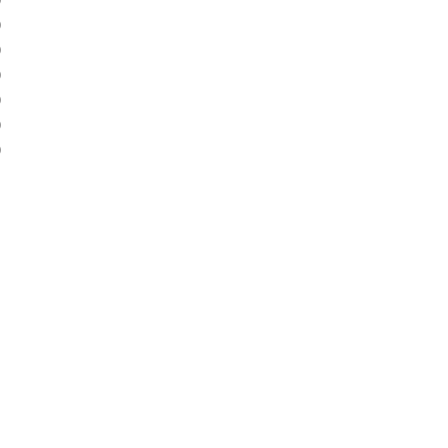
)
)
)
)
)
)