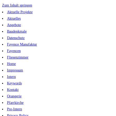
Zum Inhalt springen
Aktuelle Projekte
Aktuelles
Angebote
Baudenkmale
Datenschutz
Fayence Manufaktur
Fayencen
Fliesenzimmer
Home
Impressum
Intern
Keywords
Kontakt
Orangerie
Pfarrkirche
Pre-Intern
Privacy Policy