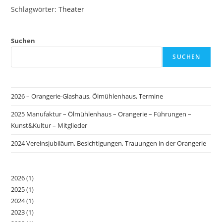
e
s
Schlagwörter
:
Theater
n
i
S
c
Suchen
u
h
t
c
SUCHEN
e
h
n
e
-
2026 – Orangerie-Glashaus, Ölmühlenhaus, Termine
u
N
n
2025 Manufaktur – Ölmühlenhaus – Orangerie – Führungen –
a
d
Kunst&Kultur – Mitglieder
v
A
i
2024 Vereinsjubiläum, Besichtigungen, Trauungen in der Orangerie
n
g
s
a
2026
(1)
t
i
2025
(1)
i
c
2024
(1)
o
h
2023
(1)
n