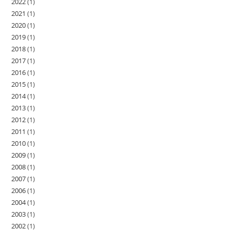
t
2022
(1)
2021
(1)
e
2020
(1)
n
2019
(1)
,
2018
(1)
N
2017
(1)
a
2016
(1)
2015
(1)
v
2014
(1)
i
2013
(1)
g
2012
(1)
a
2011
(1)
t
2010
(1)
2009
(1)
i
2008
(1)
o
2007
(1)
n
2006
(1)
2004
(1)
2003
(1)
2002
(1)