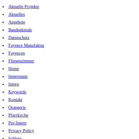
Zum
Aktuelle Projekte
Inhalt
Aktuelles
springen
Angebote
Baudenkmale
Datenschutz
Fayence Manufaktur
Fayencen
Fliesenzimmer
Home
Impressum
Intern
Keywords
Kontakt
Orangerie
Pfarrkirche
Pre-Intern
Privacy Policy
Schloss