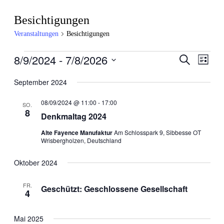
Besichtigungen
Veranstaltungen
Besichtigungen
8/9/2024
 - 
7/8/2026
Veranstaltungen
Veran
Veranstalt
Suche
Liste
Ansic
Suche
Datum
September 2024
Navig
und
wählen.
Ansichten,
08/09/2024 @ 11:00
-
17:00
SO.
8
Navigation
Denkmaltag 2024
Alte Fayence Manufaktur
Am Schlosspark 9, Sibbesse OT
Wrisbergholzen, Deutschland
Oktober 2024
FR.
Geschützt: Geschlossene Gesellschaft
4
Mai 2025