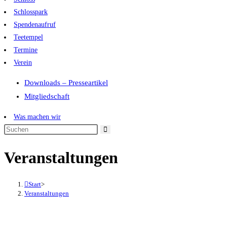
Schlosspark
Spendenaufruf
Teetempel
Termine
Verein
Downloads – Presseartikel
Mitgliedschaft
Was machen wir
Diese
Website
Veranstaltungen
durchsuchen
Start
>
Veranstaltungen